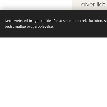
giver
lid
© 2026 Alle rettigheder
Dette websted bruger cookies for at sikre en korrekt funktion, s
forbeholdes
bedst mulige brugeroplevelse.
Cookies