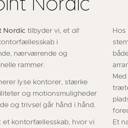
int Nordic
t Nordic
tilbyder vi, et
all
Hos
ontorfællesskab i
stem
ende, nærværende og
både
onelle rammer.
arra
Med 
erer lyse kontorer, stærke
træt
iliteter og motionsmuligheder
plads
jde og trivsel går hånd i hånd.
fored
: et kontorfællesskab, hvor vi
Et n