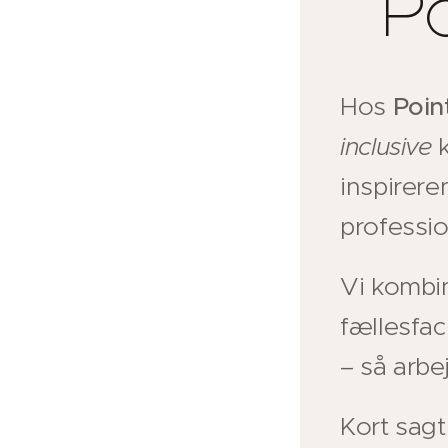
Po
Hos
Poin
inclusive
k
inspirer
professi
Vi kombin
fællesfac
– så arbe
Kort sagt