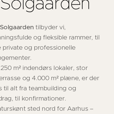
Solgaarden
Solgaarden
tilbyder vi,
ningsfulde og fleksible rammer, til
 private og professionelle
ngementer.
250 m² indendørs lokaler, stor
errasse og 4.000 m² plæne, er der
 til alt fra teambuilding og
rag, til konfirmationer.
aturskønt sted nord for Aarhus –