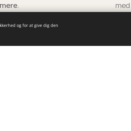
t mere
.
med 
ikkerhed og for at give dig den
Læs mere om Point Nordic